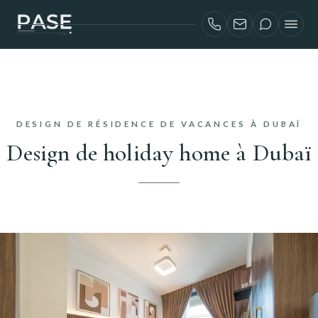
SERVICES
INVESTISSEURS AIRBNB
PROJETS
DESIGN DE RÉSIDENCE DE VACANCES À DUBAÏ
À PROPOS
Design de holiday home à Dubaï
BLOG
CONTACT
ENGLISH