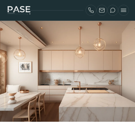
SERVICES
INVESTISSEURS AIRBNB
PROJETS
À PROPOS
BLOG
CONTACT
ENGLISH