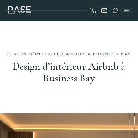
SERVICES
INVESTISSEURS AIRBNB
PROJETS
DESIGN D’INTÉRIEUR AIRBNB À BUSINESS BAY
À PROPOS
Design d’intérieur Airbnb à
BLOG
Business Bay
CONTACT
ENGLISH