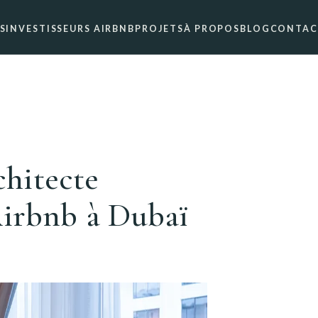
S
INVESTISSEURS AIRBNB
PROJETS
À PROPOS
BLOG
CONTAC
hitecte
Airbnb à Dubaï