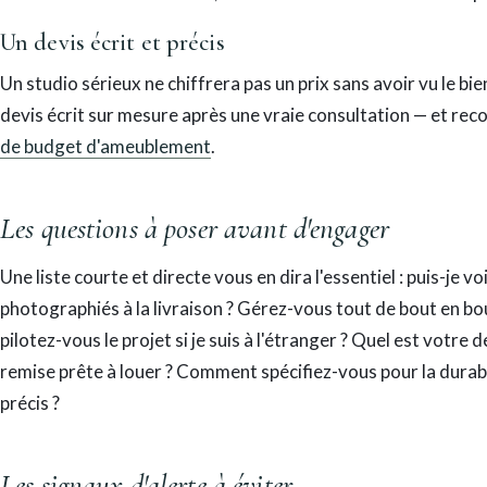
Un devis écrit et précis
Un studio sérieux ne chiffrera pas un prix sans avoir vu le bie
devis écrit sur mesure après une vraie consultation — et re
de budget d'ameublement
.
Les questions à poser avant d'engager
Une liste courte et directe vous en dira l'essentiel : puis-je v
photographiés à la livraison ? Gérez-vous tout de bout en b
pilotez-vous le projet si je suis à l'étranger ? Quel est votre d
remise prête à louer ? Comment spécifiez-vous pour la durabil
précis ?
Les signaux d'alerte à éviter